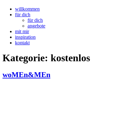
willkommen
für dich
für dich
angebote
mit mir
inspiration
kontakt
Kategorie:
kostenlos
woMEn&MEn